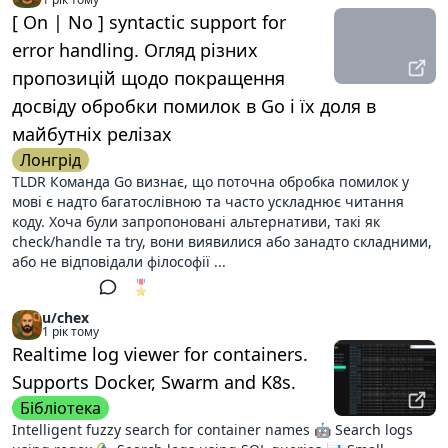
[ On | No ] syntactic support for
error handling. Огляд різних
пропозицій щодо покращення
досвіду обробки помилок в Go і їх доля в
майбутніх релізах
Лонгрід
TLDR Команда Go визнає, що поточна обробка помилок у
мові є надто багатослівною та часто ускладнює читання
коду. Хоча були запропоновані альтернативи, такі як
check/handle та try, вони виявилися або занадто складними,
або не відповідали філософії ...
🎖️
1
u/chex
1 рік тому
Realtime log viewer for containers.
Supports Docker, Swarm and K8s.
Бібліотека
Intelligent fuzzy search for container names 🤖 Search logs