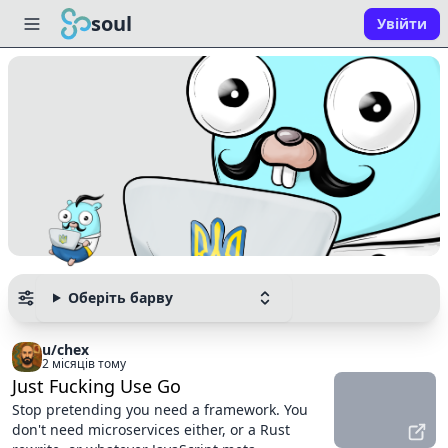
soul
Увійти
Оберіть барву
u/chex
2 місяців тому
Just Fucking Use Go
Stop pretending you need a framework. You
don't need microservices either, or a Rust