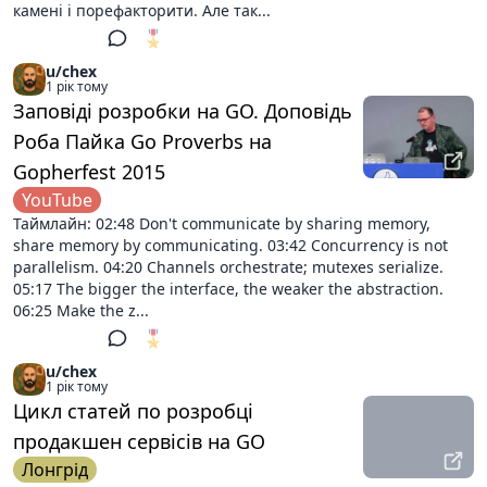
камені і порефакторити. Але так...
🎖️
1
u/chex
1 рік тому
Заповіді розробки на GO. Доповідь
Роба Пайка Go Proverbs на
Gopherfest 2015
YouTube
Таймлайн: 02:48 Don't communicate by sharing memory,
share memory by communicating. 03:42 Concurrency is not
parallelism. 04:20 Channels orchestrate; mutexes serialize.
05:17 The bigger the interface, the weaker the abstraction.
06:25 Make the z...
🎖️
1
u/chex
1 рік тому
Цикл статей по розробці
продакшен сервісів на GO
Лонгрід