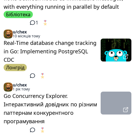
with everything running in parallel by default
Бібліотека
1
🎖️
1
u/chex
10 місяців тому
Real-Time database change tracking
in Go: Implementing PostgreSQL
CDC
Лонгрід
🎖️
1
u/chex
1 рік тому
Go Concurrency Explorer.
Інтерактивний довідник по різним
паттернам конкурентного
програмування
🎖️
1