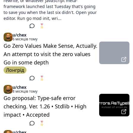
rewrite, or whatever JavaScript meta-
framework launched last Tuesday that's going
to save you when the last six didn't. Open your
editor. Run go mod init, wri...
🎖️
1
u/chex
6 місяців тому
Go Zero Values Make Sense, Actually.
An attempt to visit the zero values
Go in some depth
Лонгрід
🎖️
2
u/chex
8 місяців тому
Go proposal: Type-safe error
checking. Ver. 1.26 • Stdlib • High
impact • Accepted
🎖️
1
u/chex