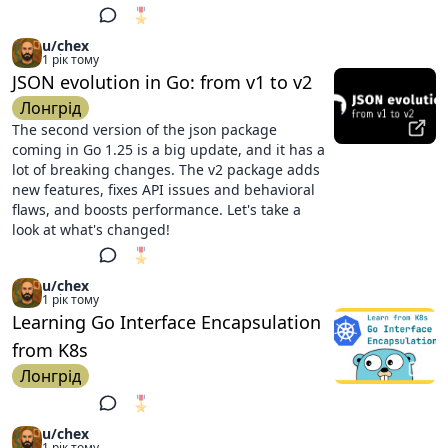
🎖️
1
u/chex
1 рік тому
JSON evolution in Go: from v1 to v2
Лонгрід
The second version of the json package
coming in Go 1.25 is a big update, and it has a
lot of breaking changes. The v2 package adds
new features, fixes API issues and behavioral
flaws, and boosts performance. Let's take a
look at what's changed!
🎖️
1
u/chex
1 рік тому
Learning Go Interface Encapsulation
from K8s
Лонгрід
🎖️
1
u/chex
1 рік тому