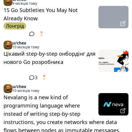
9 місяців тому
15 Go Subtleties You May Not
Already Know
Лонгрід
🎖️
1
u/chex
10 місяців тому
Цікавий step-by-step онбордінг для
нового Go розробника
3
🎖️
1
u/chex
10 місяців тому
Nevalang is a new kind of
programming language where
instead of writing step-by-step
instructions, you create networks where data
flows between nodes as immutable messages,