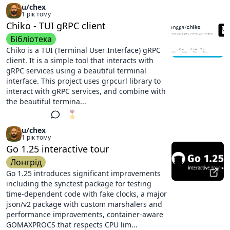
u/chex
1 рік тому
Chiko - TUI gRPC client
Бібліотека
Chiko is a TUI (Terminal User Interface) gRPC
client. It is a simple tool that interacts with
gRPC services using a beautiful terminal
interface. This project uses grpcurl library to
interact with gRPC services, and combine with
the beautiful termina...
🎖️
1
u/chex
1 рік тому
Go 1.25 interactive tour
Лонгрід
Go 1.25 introduces significant improvements
including the synctest package for testing
time-dependent code with fake clocks, a major
json/v2 package with custom marshalers and
performance improvements, container-aware
GOMAXPROCS that respects CPU lim...