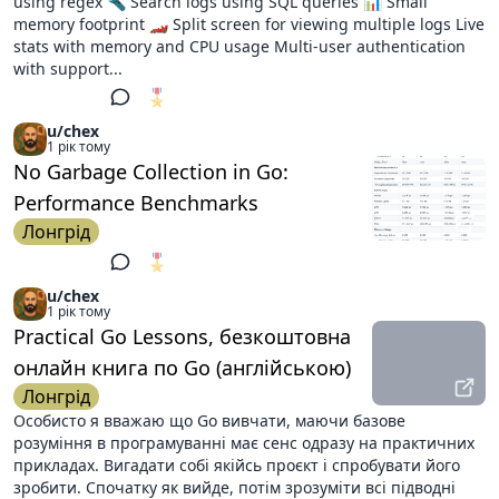
using regex 🔦 Search logs using SQL queries 📊 Small
memory footprint 🏎 Split screen for viewing multiple logs Live
stats with memory and CPU usage Multi-user authentication
with support...
🎖️
1
u/chex
1 рік тому
No Garbage Collection in Go:
Performance Benchmarks
Лонгрід
🎖️
1
u/chex
1 рік тому
Practical Go Lessons, безкоштовна
онлайн книга по Go (англійською)
Лонгрід
Особисто я вважаю що Go вивчати, маючи базове
розуміння в програмуванні має сенс одразу на практичних
прикладах. Вигадати собі якійсь проєкт і спробувати його
зробити. Спочатку як вийде, потім зрозуміти всі підводні