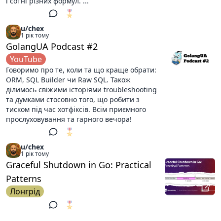
і сотні різних формул. ...
🎖️
1
u/chex
1 рік тому
GolangUA Podcast #2
YouTube
Говоримо про те, коли та що краще обрати:
ORM, SQL Builder чи Raw SQL. Також
ділимось свіжими історіями troubleshooting
та думками стосовно того, що робити з
тиском під час хотфіксів. Всім приємного
прослуховування та гарного вечора!
🎖️
1
u/chex
1 рік тому
Graceful Shutdown in Go: Practical
Patterns
Лонгрід
🎖️
1
u/chex